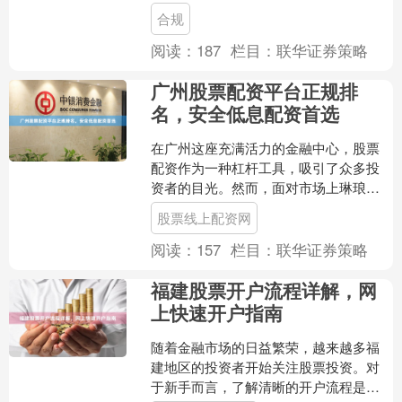
严厉打击，让行业经历了一场洗牌。对
合规
于投资者而言股票配资广东....
阅读：
187
栏目：
联华证券策略
广州股票配资平台正规排
名，安全低息配资首选
在广州这座充满活力的金融中心，股票
配资作为一种杠杆工具，吸引了众多投
资者的目光。然而，面对市场上琳琅满
目的配资平台，如何辨别正规性、选择
股票线上配资网
安全低息的优质服务股票线....
阅读：
157
栏目：
联华证券策略
福建股票开户流程详解，网
上快速开户指南
随着金融市场的日益繁荣，越来越多福
建地区的投资者开始关注股票投资。对
于新手而言，了解清晰的开户流程是迈