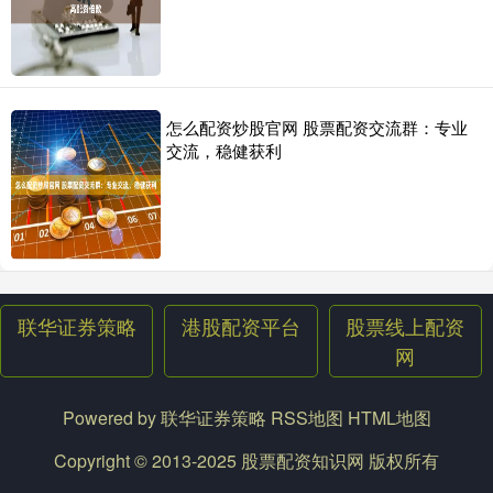
衡。据SPDR Americas Research主管
股票配资是怎么收费的 低空经济发展加速 碳纤维行业迎增量市场
港股配资平台
2025-03-04
●本报记者张鹏飞股票配资是怎么收费的 * **放大投资规模：**通过配
怎么配资炒股官网 股票配资交流群：专业
资，投资者可以将自己的资金放大数倍，从而增加投资收
交流，稳健获利
联华证券策略
港股配资平台
股票线上配资
网
Powered by
联华证券策略
RSS地图
HTML地图
Copyright
© 2013-2025
股票配资知识网
版权所有