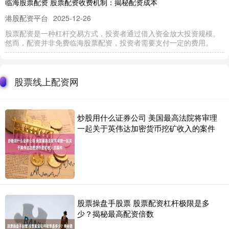
临海股票配资 股票配资收费机制：揭秘配资成本
港股配资平台
2025-12-26
股票配资是一种杠杆交易方式，投资者通过借入资金放大投资规模。
然而，配资并非免费临海股票配资，投资者需要支付一定的费用。
民间配资炒股 配资炒股，轻松获利，尽在权威平台
股票线上配资网
2025-03-04
股票线上配资网
配资炒股是一种杠杆炒股方式，通过向配资公司借款放大资金，从而
提高收益率。然而民间配资炒股，配资炒股也存在一定的风险，选择
炒股用什么证券公司 美国最高法院将审理
期货配资门户 青海炒股配资：助你资金倍增，投资无忧
一起关于英伟达加密货币挖矿收入的案件
联华证券策略
2025-05-06
在青海期货配资门户，炒股配资已成为一种热门的投资方式，它可以
帮助投资者放大资金，获得更高的收益。 2. 基金经理的能力和
珠海股票配资公司 重要科技ETF再平衡，英伟达将迎百亿美元买入，
苹果权重遭狂砍
股票操盘手股票 股票配资杠杆极限是多
联华证券策略
2025-03-04
少？揭秘最高配资倍数
科技精选行业SPDR基金（XLK）追踪的指数将于本周结束时正式再平